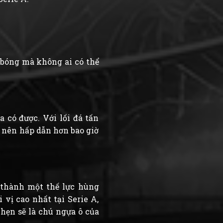
 bóng mà không ai có thể
 có được. Với lối đá tấn
ở nên hấp dẫn hơn bao giờ
n thành một thế lực hùng
 vị cao nhất tại Serie A,
hẹn sẽ là chú ngựa ô của