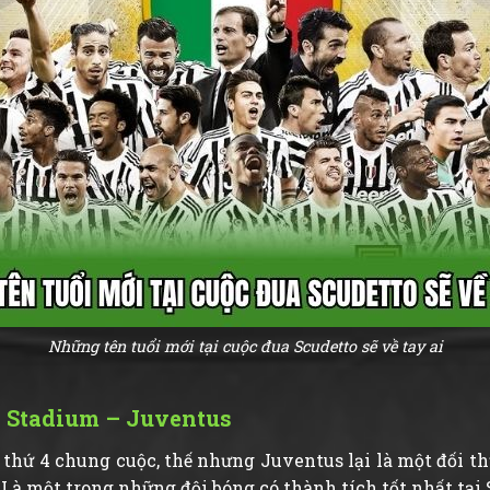
Những tên tuổi mới tại cuộc đua Scudetto sẽ về tay ai
z Stadium – Juventus
rí thứ 4 chung cuộc, thế nhưng Juventus lại là một đối
Là một trong những đội bóng có thành tích tốt nhất tại S