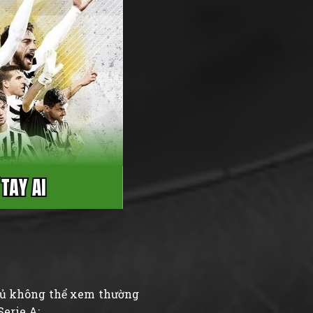
 thủ không thể xem thường
erie A: