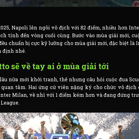
025, Napoli lên ngôi vô địch với 82 điểm, nhiều hơn Int
ch tính đến vòng cuối cùng. Bước vào mùa giải mới, cuộ
 đều chuẩn bị cực kỹ lưỡng cho mùa giải mới, đặc biệt là 
 định nhé.
o sẽ về tay ai ở mùa giải tới
 lâu nữa mới khởi tranh, thế nhưng câu hỏi cuộc đua Scud
quan tâm. Hai ứng cử viên nặng ký cho chức vô địch 
Inter Milan, về nhì với 1 điểm kém hơn và đang đứng trướ
League.