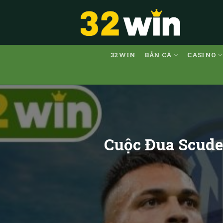
Skip
to
content
32WIN
BẮN CÁ
CASINO
Cuộc Đua Scude