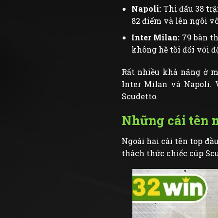
Napoli:
Thi đấu 38 trậ
82 điểm và lên ngôi vô
Inter Milan:
79 bàn th
không hề tồi đối với đ
Rất nhiều khả năng ở mù
Inter Milan và Napoli.
Scudetto.
Những cái tên m
Ngoài hai cái tên top đầ
thách thức chiếc cúp Sc