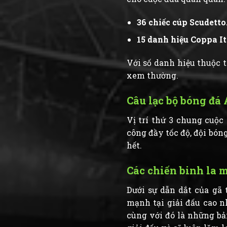
36 chiếc cúp Scudetto
15 danh hiệu Coppa It
Với số danh hiệu thuộc 
xem thường.
Câu lạc bộ bóng đá 
Vị trí thứ 3 chung cuộc
công đầy tốc độ, đội bón
hết.
Các chiến binh la 
Dưới sự dẫn dắt của gã 
mạnh tại giải đấu cao nh
cùng với đó là những bả