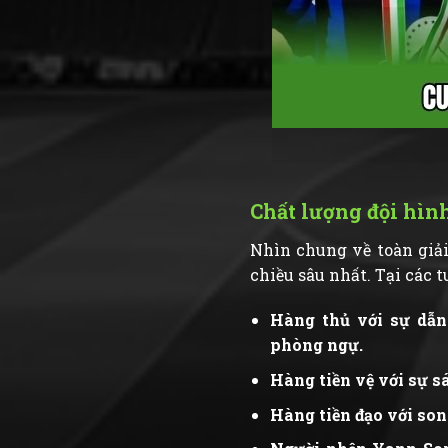
Chất lượng đội hình
Nhìn chung về toàn giải
chiều sâu nhất. Tại các 
Hàng thủ với sự dẫn
phòng ngự.
Hàng tiền vệ với sự 
Hàng tiền đạo với so