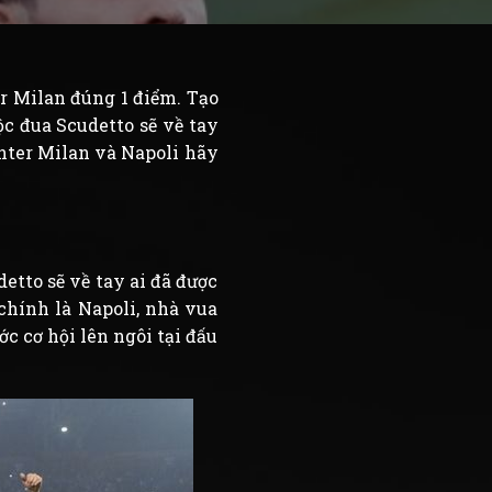
er Milan đúng 1 điểm. Tạo
c đua Scudetto sẽ về tay
Inter Milan và Napoli hãy
etto sẽ về tay ai đã được
chính là Napoli, nhà vua
c cơ hội lên ngôi tại đấu