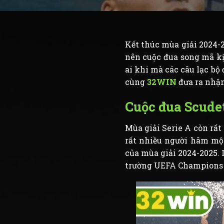
Kết thúc mùa giải 2024-2
nên cuộc đua song mã kị
ai khi mà các câu lạc bộ
cùng
32WIN
đưa ra nhận
Cuộc đua Scudett
Mùa giải Serie A còn rất
rất nhiều người hâm mộ 
của mùa giải 2024-2025. 
trường UEFA Champions 