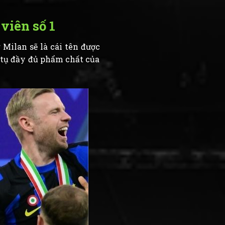
viên số 1
 Milan sẽ là cái tên được
 tụ đầy đủ phẩm chất của