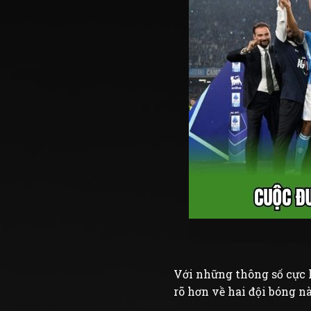
Với những thông số cực k
rõ hơn về hai đội bóng n