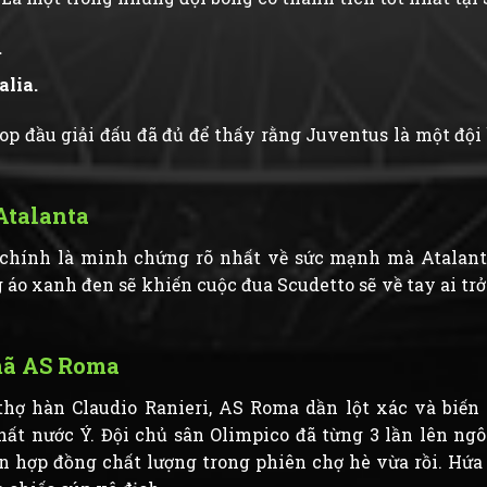
.
alia.
top đầu giải đấu đã đủ để thấy rằng Juventus là một đội
Atalanta
 chính là minh chứng rõ nhất về sức mạnh mà Atalanta
g áo xanh đen sẽ khiến cuộc đua Scudetto sẽ về tay ai tr
mã AS Roma
thợ hàn Claudio Ranieri, AS Roma dần lột xác và biế
ất nước Ý. Đội chủ sân Olimpico đã từng 3 lần lên ngôi
n hợp đồng chất lượng trong phiên chợ hè vừa rồi. Hứa 