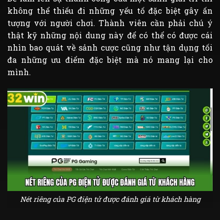
không thể thiếu đi những yếu tố đặc biệt gây ấn
tượng với người chơi. Thành viên cần phải chú ý
thật kỹ những nội dung này để có thể có được cái
nhìn bao quát về sảnh cược cũng như tận dụng tối
đa những ưu điểm đặc biệt mà nó mang lại cho
mình.
Nét riêng của PG điện tử được đánh giá từ khách hàng