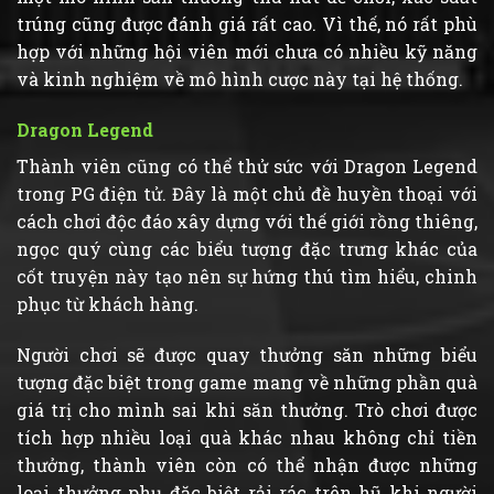
trúng cũng được đánh giá rất cao. Vì thế, nó rất phù
hợp với những hội viên mới chưa có nhiều kỹ năng
và kinh nghiệm về mô hình cược này tại hệ thống.
Dragon Legend
Thành viên cũng có thể thử sức với Dragon Legend
trong
PG điện tử
. Đây là một chủ đề huyền thoại với
cách chơi độc đáo xây dựng với thế giới rồng thiêng,
ngọc quý cùng các biểu tượng đặc trưng khác của
cốt truyện này tạo nên sự hứng thú tìm hiểu, chinh
phục từ khách hàng.
Người chơi sẽ được quay thưởng săn những biểu
tượng đặc biệt trong game mang về những phần quà
giá trị cho mình sai khi săn thưởng. Trò chơi được
tích hợp nhiều loại quà khác nhau không chỉ tiền
thưởng, thành viên còn có thể nhận được những
loại thưởng phụ đặc biệt rải rác trên hũ khi người