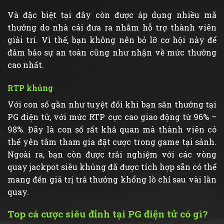
Và đặc biệt tại đây còn được áp dụng nhiều mã
thưởng do nhà cái đưa ra nhằm hỗ trợ thành viên
giải trí. Vì thế, bạn không nên bỏ lỡ cơ hội này để
đảm bảo sự an toàn cũng như nhận về mức thưởng
cao nhất.
RTP khủng
Với con số gần như tuyệt đối khi bạn săn thưởng tại
PG điện tử
, với mức RTP cực cao giao động từ 96% –
98%. Đây là con số rất khả quan mà thành viên có
thể yên tâm tham gia đặt cược trong game tại sảnh.
Ngoài ra, bạn còn được trải nghiệm với các vòng
quay jackpot siêu khủng đã được tích hợp sẵn có thể
mang đến giá trị trả thưởng khổng lồ chỉ sau vài lần
quay.
Top cá cược siêu đỉnh tại PG điện tử có gì?