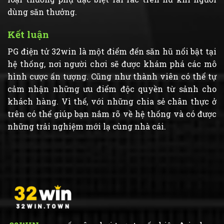
dùng săn thưởng.
Kết luận
PG điện tử
32win là một điểm đến săn hũ nổi bật tại
hệ thống, nơi người chơi sẽ được khám phá các mô
hình cược ấn tượng. Cũng như thành viên có thể tự
cảm nhận những ưu điểm độc quyền từ sảnh cho
khách hàng. Vì thế, với những chia sẻ chân thực ở
trên có thể giúp bạn nắm rõ về hệ thống và có được
những trải nghiệm mới lạ cùng nhà cái.