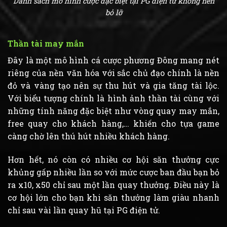
Danh sách mô hình cược đặc biệt tại PG điện tử không nên
bỏ lỡ
Thần tài may mắn
Đây là một mô hình cá cược phương Đông mang nét
riêng của nền văn hóa với sắc chủ đạo chính là nền
đỏ và vàng tạo nên sự thu hút và gia tăng tài lộc.
Với biểu tượng chính là hình ảnh thần tài cùng với
những tính năng đặc biệt như vòng quay may mắn,
free quay cho khách hàng,… khiến cho tựa game
càng chờ lên thú hút nhiều khách hàng.
Hơn hết, nó còn có nhiều cơ hội săn thưởng cực
khủng gấp nhiều lần so với mức cược ban đầu bạn bỏ
ra x10, x50 chỉ sau một lần quay thưởng. Điều này là
cơ hội lớn cho bạn khi săn thưởng làm giàu nhanh
chỉ sau vài lần quay hũ tại
PG điện tử
.