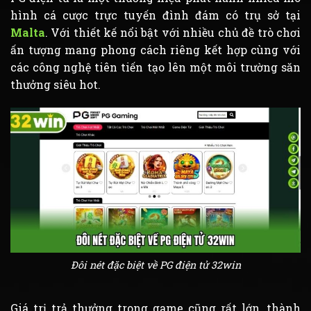
hình cá cược trực tuyến đình đám có trụ sở tại
Malta
. Với thiết kế nổi bật với nhiều chủ đề trò chơi
ấn tượng mang phong cách riêng kết hợp cùng với
các công nghệ tiên tiến tạo lên một môi trường săn
thưởng siêu hot.
Đôi nét đặc biệt về PG điện tử 32win
Giá trị trả thưởng trong game cũng rất lớn, thành