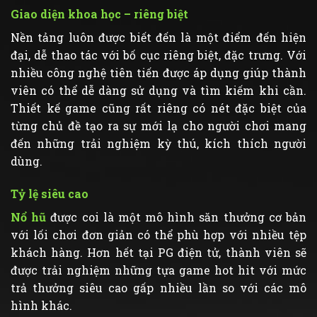
Giao diện khoa học – riêng biệt
Nền tảng luôn được biết đến là một điểm đến hiện
đại, dễ thao tác với bố cục riêng biệt, đặc trưng. Với
nhiều công nghệ tiên tiến được áp dụng giúp thành
viên có thể dễ dàng sử dụng và tìm kiếm khi cần.
Thiết kế game cũng rất riêng có nét đặc biệt của
từng chủ đề tạo ra sự mới lạ cho người chơi mang
đến những trải nghiệm kỳ thú, kích thích người
dùng.
Tỷ lệ siêu cao
Nổ hũ
được coi là một mô hình săn thưởng cơ bản
với lối chơi đơn giản có thể phù hợp với nhiều tệp
khách hàng. Hơn hết tại
PG điện tử
, thành viên sẽ
được trải nghiệm những tựa game hot hit với mức
trả thưởng siêu cao gấp nhiều lần so với các mô
hình khác.