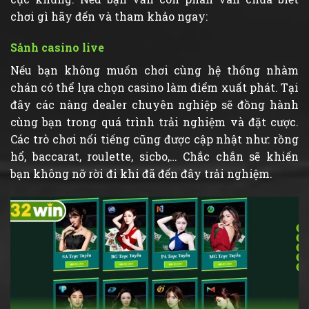
chơi gì hãy đến và tham khảo ngay:
Sảnh casino live
Nếu bạn không muốn chơi cùng hệ thống nhàm
chán có thể lựa chọn casino làm điểm xuất phát. Tại
đây các nàng dealer chuyên nghiệp sẽ đồng hành
cùng bạn trong quá trình trải nghiệm và đặt cược.
Các trò chơi nổi tiếng cũng được cập nhật như: rồng
hổ, baccarat, roulette, sicbo,… Chắc chắn sẽ khiến
bạn không nỡ rời đi khi đã đến đây trải nghiệm.