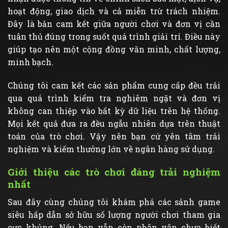
hoạt động, giao dịch và cả miễn trừ trách nhiệm.
Đây là bản cam kết giữa người chơi và đơn vị cần
tuân thủ đúng trong suốt quá trình giải trí. Điều này
giúp tạo nên một cộng đồng văn minh, chất lượng,
minh bạch.
Chúng tôi cam kết các sản phẩm cung cấp đều trải
qua quá trình kiểm tra nghiêm ngặt và đơn vị
không can thiệp vào bất kỳ dữ liệu trên hệ thống.
Mọi kết quả đưa ra đều ngẫu nhiên dựa trên thuật
toán của trò chơi. Vậy nên bạn cứ yên tâm trải
nghiệm và kiếm thưởng lớn về ngân hàng sử dụng.
Giới thiệu các trò chơi đáng trải nghiệm
nhất
Sau đây cùng chúng tôi khám phá các sảnh game
siêu hấp dẫn sở hữu số lượng người chơi tham gia
cực khủng. Nếu bạn vẫn còn phân vân chưa biết