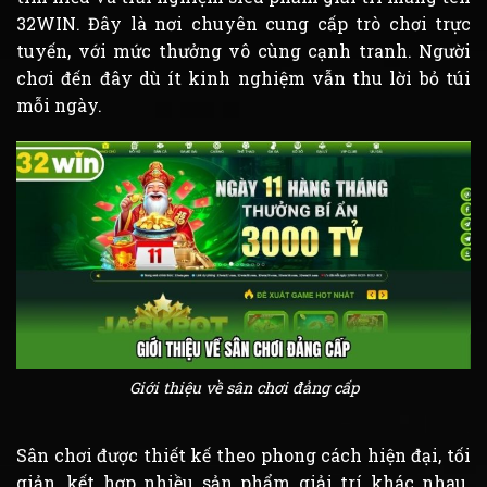
32WIN. Đây là nơi chuyên cung cấp trò chơi trực
tuyến, với mức thưởng vô cùng cạnh tranh. Người
chơi đến đây dù ít kinh nghiệm vẫn thu lời bỏ túi
mỗi ngày.
Giới thiệu về sân chơi đảng cấp
Sân chơi được thiết kế theo phong cách hiện đại, tối
giản, kết hợp nhiều sản phẩm giải trí khác nhau.