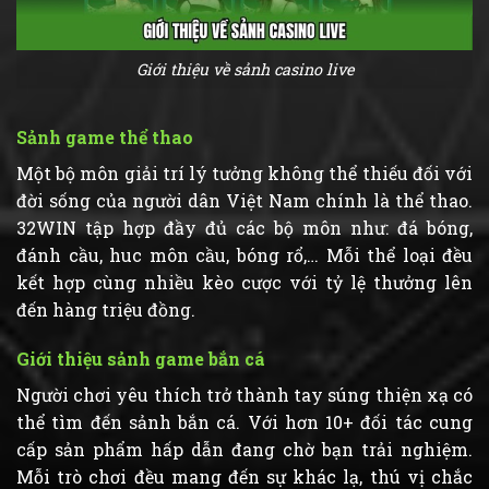
Giới thiệu về sảnh casino live
Sảnh game thể thao
Một bộ môn giải trí lý tưởng không thể thiếu đối với
đời sống của người dân Việt Nam chính là thể thao.
32WIN tập hợp đầy đủ các bộ môn như: đá bóng,
đánh cầu, huc môn cầu, bóng rổ,… Mỗi thể loại đều
kết hợp cùng nhiều kèo cược với tỷ lệ thưởng lên
đến hàng triệu đồng.
Giới thiệu sảnh game bắn cá
Người chơi yêu thích trở thành tay súng thiện xạ có
thể tìm đến sảnh bắn cá. Với hơn 10+ đối tác cung
cấp sản phẩm hấp dẫn đang chờ bạn trải nghiệm.
Mỗi trò chơi đều mang đến sự khác lạ, thú vị chắc