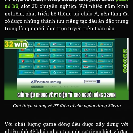
nổ hũ
, slot 3D chuyên nghiệp. Với nhiều năm kinh
nghiệm, phát triển hệ thống tại châu Á, nền tảng đã
có được những thành tựu riêng tạo dấu ấn đặc trưng
trong lòng người chơi trực tuyến trên toàn cầu.
Giới thiệu chung về PT điện tử cho người dùng 32win
Với chất lượng game đồng đều được xây dựng với
nhiều chủ đề khác nhau tạo nên sự riêng biệt và đặc