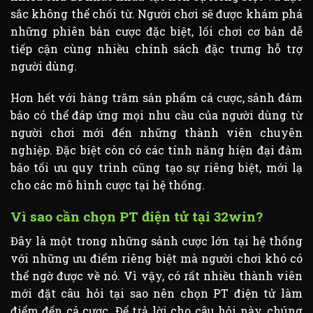
sắc không thể chối từ. Người chơi sẽ được khám phá
những phiên bản cược đặc biệt, lối chơi cơ bản dễ
tiếp cận cùng nhiều chính sách đặc trưng hỗ trợ
người dùng.
Hơn hết với hàng trăm sản phẩm cá cược, sảnh đảm
bảo có thể đáp ứng mọi nhu cầu của người dùng từ
người chơi mới đến những thành viên chuyên
nghiệp. Đặc biệt còn có các tính năng hiện đại đảm
bảo tối ưu quy trình cũng tạo sự riêng biệt, mới lạ
cho các mô hình cược tại hệ thống.
Vì sao cần chọn PT điện tử tại 32win?
Đây là một trong những sảnh cược lớn tại hệ thống
với những ưu điểm riêng biệt mà người chơi khó có
thể ngờ được về nó. Vì vậy, có rất nhiều thành viên
mới đặt câu hỏi tại sao nên chọn
PT điện tử
làm
điểm đến cá cược. Để trả lời cho câu hỏi này, chúng