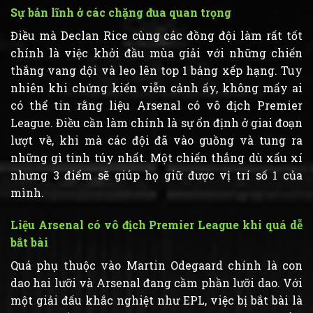
Sự bản lĩnh ở các chặng đua quan trọng
Điều mà Declan Rice cùng các đồng đội làm rất tốt
chính là việc khởi đầu mùa giải với những chiến
thắng vang dội và leo lên top 1 bảng xếp hạng. Tuy
nhiên khi chứng kiến viễn cảnh ấy, không mấy ai
có thể tin rằng liệu Arsenal có vô địch Premier
League. Điều cần làm chính là sự ổn định ở giai đoạn
lượt về, khi mà các đội đã vào guồng và tung ra
những gì tinh túy nhất. Một chiến thắng dù xấu xí
nhưng 3 điểm sẽ giúp họ giữ được vị trí số 1 của
mình.
Liệu Arsenal có vô địch Premier League khi quá dễ
bắt bài
Quá phụ thuộc vào Martin Odegaard chính là con
dao hai lưỡi và Arsenal đang cầm phần lưỡi dao. Với
một giải đấu khắc nghiệt như EPL, việc bị bắt bài là