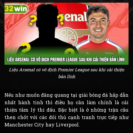
Liệu Arsenal có vô địch Premier League sau khi cải thiện
bản lĩnh
Nếu như muốn đăng quang tại giải bóng đá hấp dẫn
nhất hành tinh thì điều họ cần làm chính là cải
thiện tâm lý thi đấu. Đặc biệt là ở những trận cầu
then chốt với các đối thủ cạnh tranh trực tiếp như
Manchester City hay Liverpool.