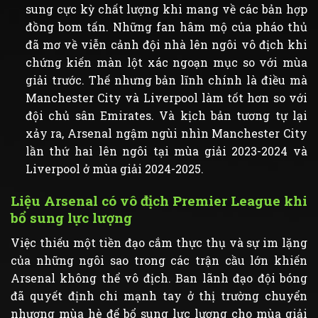
sung cực kỳ chất lượng khi mang về các bản hợp
đồng bom tấn. Những fan hâm mộ của pháo thủ
đã mơ về viễn cảnh đội nhà lên ngôi vô địch khi
chứng kiến màn lột xác ngoạn mục so với mùa
giải trước. Thế nhưng bản lĩnh chính là điều mà
Manchester City và Liverpool làm tốt hơn so với
đội chủ sân Emirates. Và kịch bản tương tự lại
xảy ra, Arsenal ngậm ngùi nhìn Manchester City
lần thứ hai lên ngôi tại mùa giải 2023-2024 và
Liverpool ở mùa giải 2024-2025.
Liệu Arsenal có vô địch Premier League khi
bổ sung lực lượng
Việc thiếu một tiền đạo cắm thực thụ và sự im lặng
của những ngôi sao trong các trận cầu lớn khiến
Arsenal không thể vô địch. Ban lãnh đạo đội bóng
đã quyết định chi mạnh tay ở thị trường chuyển
nhượng mùa hè để bổ sung lực lượng cho mùa giải